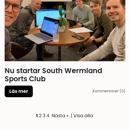
Nu startar South Wermland
Sports Club
Läs mer
Kommentarer (0)
1
2
3
4
Nästa »
|
Visa alla